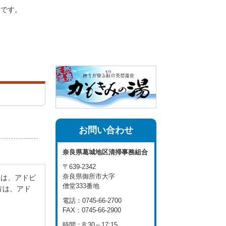
合です。
お問い合わせ
奈良県葛城地区
清掃事務組合
〒639-2342
奈良県御所市大字
には、アドビ
僧堂333番地
い方は、アド
電話：0745-66-2700
FAX：0745-66-2900
時間：8:30～17:15