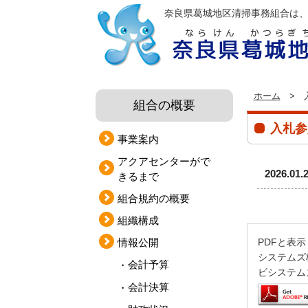
奈良県葛城地区清掃事務組合は
ホーム
> 
組合の概要
入札参
事業案内
アクアセンターがで
2026.01.
きるまで
組合規約の概要
組織構成
情報公開
PDFと表
システムズ株
会計予算
ビシステム
会計決算