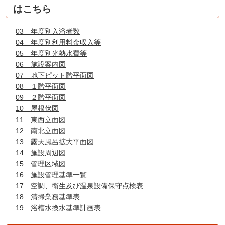
はこちら
03 年度別入浴者数
04 年度別利用料金収入等
05 年度別光熱水費等
06 施設案内図
07 地下ピット階平面図
08 １階平面図
09 ２階平面図
10 屋根伏図
11 東西立面図
12 南北立面図
13 露天風呂拡大平面図
14 施設周辺図
15 管理区域図
16 施設管理基準一覧
17 空調、衛生及び温泉設備保守点検表
18 清掃業務基準表
19 浴槽水換水基準計画表